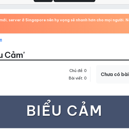
ới, server ở Singapore nên hy vọng sẽ nhanh hơn cho mọi người. Nếu
m
u Cảm'
Chủ đề: 0
Chưa có bài
Bài viết: 0
BIỂU CẢM