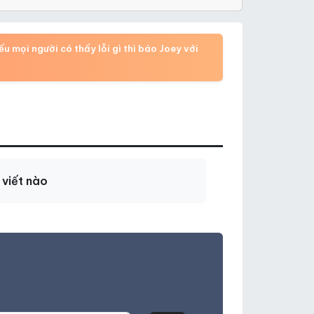
 mọi người có thấy lỗi gì thì báo Joey với
 viết nào