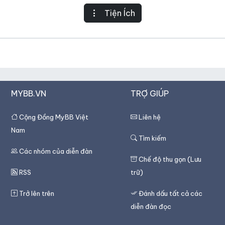
Tiện Ích
MYBB.VN
TRỢ GIÚP
Cộng Đồng MyBB Việt
Liên hệ
Nam
Tìm kiếm
Các nhóm của diễn đàn
Chế độ thu gọn (Lưu
RSS
trữ)
Trở lên trên
Đánh dấu tất cả các
diễn đàn đọc