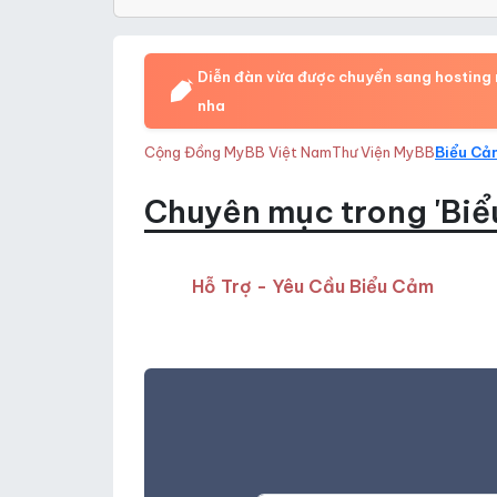
Diễn đàn vừa được chuyển sang hosting m
nha
Cộng Đồng MyBB Việt Nam
Thư Viện MyBB
Biểu Cả
Chuyên mục trong 'Biể
Hỗ Trợ - Yêu Cầu Biểu Cảm