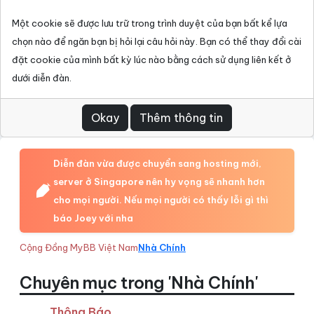
Một cookie sẽ được lưu trữ trong trình duyệt của bạn bất kể lựa
chọn nào để ngăn bạn bị hỏi lại câu hỏi này. Bạn có thể thay đổi cài
đặt cookie của mình bất kỳ lúc nào bằng cách sử dụng liên kết ở
dưới diễn đàn.
Diễn đàn vừa được chuyển sang hosting mới,
server ở Singapore nên hy vọng sẽ nhanh hơn
cho mọi người. Nếu mọi người có thấy lỗi gì thì
báo Joey với nha
Cộng Đồng MyBB Việt Nam
Nhà Chính
Chuyên mục trong 'Nhà Chính'
Thông Báo