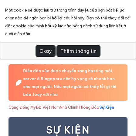
Một cookie sẽ được lưu trữ trong trình duyệt của bạn bất kể lựa
chọn nào để ngăn bạn bị hỏi lại câu hỏi này. Bạn có thể thay đổi cài
đặt cookie của mình bất kỳ lúc nào bằng cách sử dụng liên kết ở
dưới diễn đàn.
Diễn đàn vừa được chuyển sang hosting mới,
server ở Singapore nên hy vọng sẽ nhanh hơn
cho mọi người. Nếu mọi người có thấy lỗi gì thì
báo Joey với nha
Cộng Đồng MyBB Việt Nam
Nhà Chính
Thông Báo
Sự Kiện
SỰ KIỆN