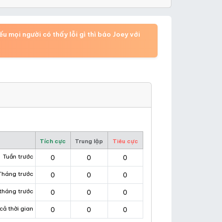
 mọi người có thấy lỗi gì thì báo Joey với
Tích cực
Trung lập
Tiêu cực
Tuần trước
0
0
0
Tháng trước
0
0
0
tháng trước
0
0
0
cả thời gian
0
0
0