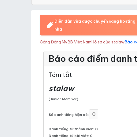
Diễn đàn vừa được chuyển sang hosting m
nha
Cộng Đồng MyBB Việt Nam
Hồ sơ của stalaw
Báo c
Báo cáo điểm danh t
Tóm tắt
stalaw
(Junior Member)
0
Số danh tiếng hiện có:
Danh tiếng từ thành viên: 0
Danh tiếng từ bài viết: 0